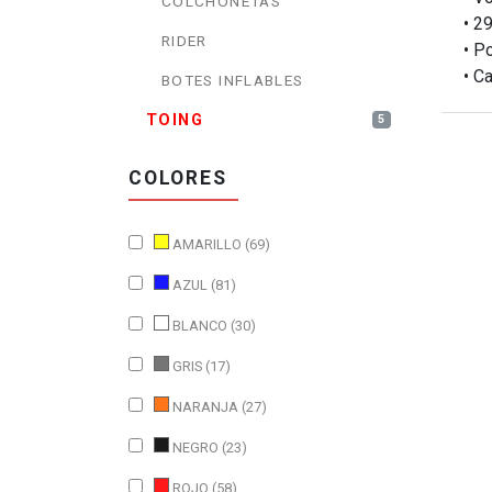
COLCHONETAS
• 2
RIDER
• P
• C
BOTES INFLABLES
TOING
5
COLORES
AMARILLO (69)
AZUL (81)
BLANCO (30)
GRIS (17)
NARANJA (27)
NEGRO (23)
ROJO (58)