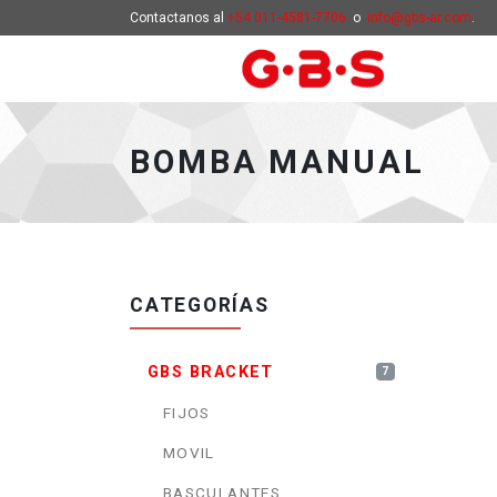
Contactanos al
+54 011-4581-7706
o
info@gbs-ar.com
.
BOMBA MANUAL
CATEGORÍAS
GBS BRACKET
7
FIJOS
MOVIL
BASCULANTES